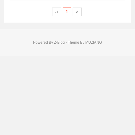
‹‹
1
››
Powered By
Z-Blog
- Theme By
MUZIANG