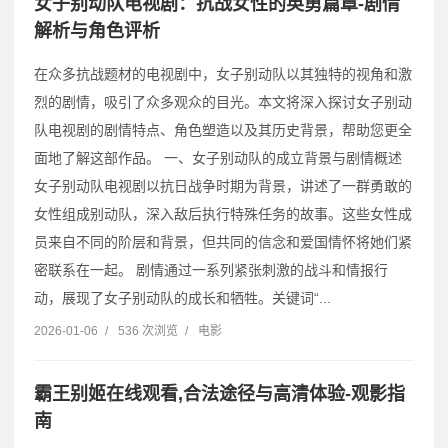
女子别动队电视剧：抗战女性的英勇篇章-剧情
解析与角色评析
在众多抗战题材的电视剧中，女子别动队以其独特的视角和激
烈的剧情，吸引了众多观众的目光。本文将深入探讨女子别动
队电视剧的剧情特点、角色塑造以及其历史背景，帮助您更全
面地了解这部作品。 一、女子别动队的成立背景与剧情概述
女子别动队电视剧以抗日战争时期为背景，讲述了一群勇敢的
女性组成别动队，深入敌后执行特殊任务的故事。这些女性成
员来自不同的阶层和背景，但共同的信念和爱国情怀将她们紧
密联系在一起。 剧情通过一系列紧张刺激的战斗和情报行
动，展现了女子别动队的成长和牺牲。关键词“...
2026-01-06
/
536 次浏览
/
电影
霸王别姬在线观看,合法途径与高清体验-观影指
南