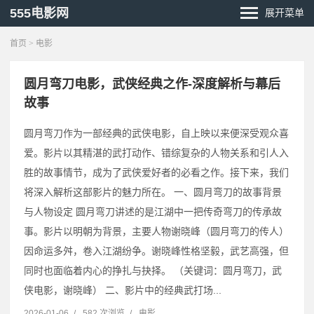
555电影网
展开菜单
首页
>
电影
圆月弯刀电影，武侠经典之作-深度解析与幕后
故事
圆月弯刀作为一部经典的武侠电影，自上映以来便深受观众喜
爱。影片以其精湛的武打动作、错综复杂的人物关系和引人入
胜的故事情节，成为了武侠爱好者的必看之作。接下来，我们
将深入解析这部影片的魅力所在。 一、圆月弯刀的故事背景
与人物设定 圆月弯刀讲述的是江湖中一把传奇弯刀的传承故
事。影片以明朝为背景，主要人物谢晓峰（圆月弯刀的传人）
因命运多舛，卷入江湖纷争。谢晓峰性格坚毅，武艺高强，但
同时也面临着内心的挣扎与抉择。 （关键词：圆月弯刀，武
侠电影，谢晓峰） 二、影片中的经典武打场...
2026-01-06
/
582 次浏览
/
电影